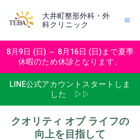
内
容
大井町整形外科・外
を
科クリニック
ス
キ
ッ
プ
8月9日 (日) ～ 8月16日 (日)まで夏季
休暇のため休診となります。
LINE公式アカウントスタートしま
した ▷▷
クオリティ オブ ライフの
向上を目指して