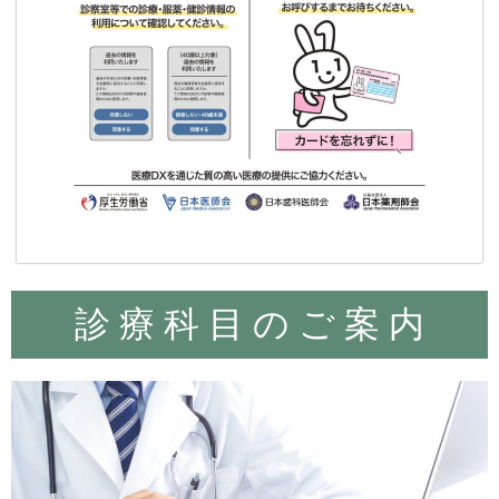
診 療 科 目 の ご 案 内